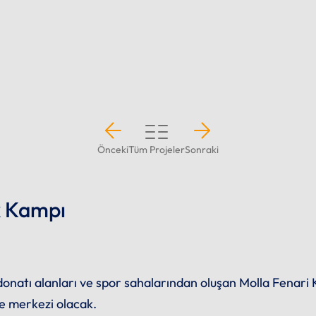
Önceki
Tüm Projeler
Sonraki
k Kampı
 donatı alanları ve spor sahalarından oluşan Molla Fena
be merkezi olacak.