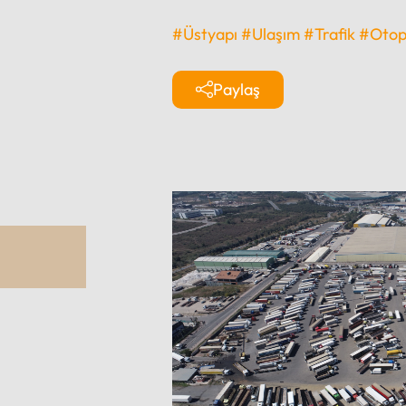
#Üstyapı
#Ulaşım
#Trafik
#Otop
Paylaş