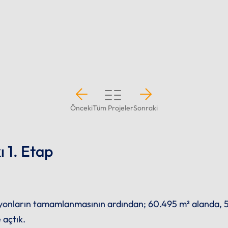
Önceki
Tüm Projeler
Sonraki
 1. Etap
yonların tamamlanmasının ardından; 60.495 m² alanda, 
 açtık.