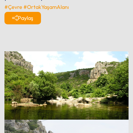
#Çevre
#OrtakYaşamAlanı
Paylaş